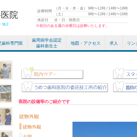
（月・火・木・金）
9時〜12時 / 14時〜18時
診療時間
科医院
（土）
9時〜12時 / 14時〜16時
休診日
水・日・祝祭日
・矯正
※祝日のある週の水曜日は診療いたします。
歯周病学会認定
児歯科専門医
地図・アクセス
求人
リン
歯科衛生士
医院の設備等のご紹介です