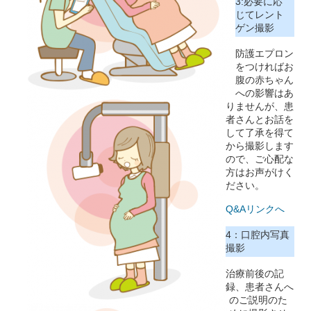
3:必要に応
じてレント
ゲン撮影
防護エプロン
をつければお
腹の赤ちゃん
への影響はあ
りませんが、患
者さんとお話を
して了承を得て
から撮影します
ので、ご心配な
方はお声がけく
ださい。
Q&Aリンクへ
4：口腔内写真
撮影
治療前後の記
録、患者さんへ
のご説明のた