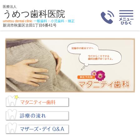
医療法人
うめつ歯科医院
umetsu dental clinic
一般歯科・小児歯科・矯正
新潟市秋葉区古田1丁目6番41号