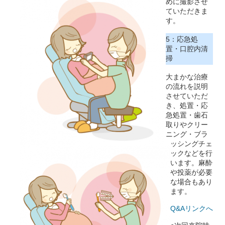
めに撮影させ
ていただきま
す。
5：応急処
置・口腔内清
掃
大まかな治療
の流れを説明
させていただ
き、処置・応
急処置・歯石
取りやクリー
ニング・ブラ
ッシングチェ
ックなどを行
います。麻酔
や投薬が必要
な場合もあり
ます。
Q&Aリンクへ