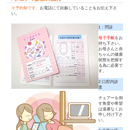
※予約制です。
お電話にて妊娠していることをお伝え下さ
い。
1：問診
母子手帳
をお
持ち下さい。
お母さんと赤
ちゃんの健康
状態を把握す
る為に必要で
す。
2:口腔内診
査
チェアーを倒
す角度や希望
は遠慮なくお
申し付け下さ
い。