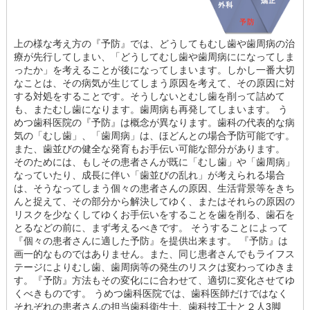
上の様な考え方の『予防』では、どうしてもむし歯や歯周病の治
療が先行してしまい、「どうしてむし歯や歯周病にになってしま
ったか」を考えることが後になってしまいます。しかし一番大切
なことは、その病気が生じてしまう原因を考えて、その原因に対
する対処をすることです。そうしないとむし歯を削って詰めて
も、またむし歯になります。歯周病も再発してしまいます。 う
めつ歯科医院の『予防』は概念が異なります。歯科の代表的な病
気の「むし歯」、「歯周病」は、ほどんとの場合予防可能です。
また、歯並びの健全な発育もお手伝い可能な部分があります。
そのためには、もしその患者さんが既に「むし歯」や「歯周病」
なっていたり、成長に伴い「歯並びの乱れ」が考えられる場合
は、そうなってしまう個々の患者さんの原因、生活背景等をきち
んと捉えて、その部分から解決してゆく、またはそれらの原因の
リスクを少なくしてゆくお手伝いをすることを歯を削る、歯石を
とるなどの前に、まず考えるべきです。 そうすることによって
『個々の患者さんに適した予防』を提供出来ます。 『予防』は
画一的なものではありません。また、同じ患者さんでもライフス
テージによりむし歯、歯周病等の発生のリスクは変わってゆきま
す。『予防』方法もその変化にに合わせて、適切に変化させてゆ
くべきものです。 うめつ歯科医院では、歯科医師だけではなく
それぞれの患者さんの担当歯科衛生士、歯科技工士と２人3脚