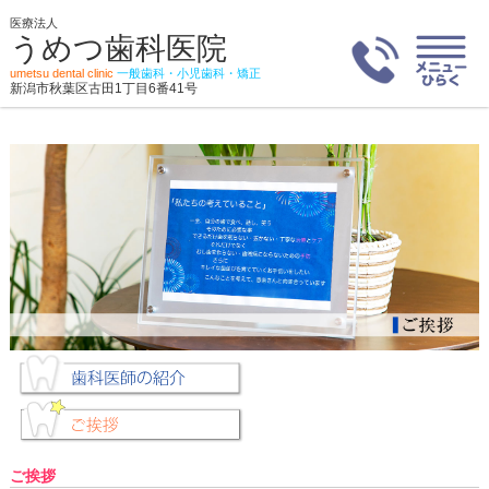
医療法人
うめつ歯科医院
umetsu dental clinic
一般歯科・小児歯科・矯正
新潟市秋葉区古田1丁目6番41号
ご挨拶