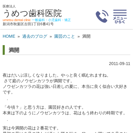
医療法人
うめつ歯科医院
umetsu dental clinic
一般歯科・小児歯科・矯正
新潟市秋葉区古田1丁目6番41号
HOME
»
過去のブログ
»
園芸のこと
»
満開
満開
2011-09-11
夜はだいぶ涼しくなりました。やっと良く眠むれますね。
さて庭のノウゼンカツラが満開です。
ノウゼンカツラの花は強い日差しの夏に、本当に良く似合い大好き
です。
「今頃？」と思う方は、園芸好きの人です。
本来は下のようにノウゼンカツラは、花はもう終わりの時期です。
実は今満開の花は２番花です。