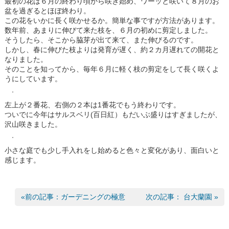
最初の花は６月の終わり頃から咲き始め、ワーッと咲いて８月のお
盆を過ぎるとほぼ終わり。
この花をいかに長く咲かせるか。簡単な事ですが方法があります。
数年前、あまりに伸びて来た枝を、６月の初めに剪定しました。
そうしたら、そこから脇芽が出て来て、また伸びるのです。
しかし、春に伸びた枝よりは発育が遅く、約２カ月遅れての開花と
なりました。
そのことを知ってから、毎年６月に軽く枝の剪定をして長く咲くよ
うにしています。
左上が２番花、右側の２本は1番花でもう終わりです。
ついでに今年はサルスベリ(百日紅）もだいぶ盛りはすぎましたが、
沢山咲きました。
小さな庭でも少し手入れをし始めると色々と変化があり、面白いと
感じます。
«前の記事：ガーデニングの極意
次の記事： 台大蘭園 »