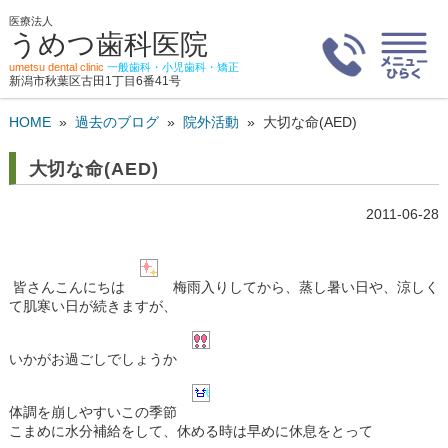
医療法人
うめつ歯科医院
umetsu dental clinic
一般歯科・小児歯科・矯正
新潟市秋葉区古田1丁目6番41号
HOME
»
過去のブログ
»
院外活動
»
大切な命(AED)
大切な命(AED)
2011-06-28
皆さんこんにちは
梅雨入りしてから、蒸し暑い日や、涼しく
て肌寒い日が続きますが、
いかがお過ごしでしょうか
体調を崩しやすいこの季節
こまめに水分補給をして、休める時は早めに休息をとって